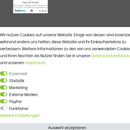
Wir nutzen Cookies auf unserer Website. Einige von diesen sind essenziel
während andere uns helfen, diese Website und Ihr Einkaufserlebnis zu
Alle Preise verstehen sich inkl. ges. MwSt. und zzgl.
Versandkosten
**)
Gutscheinbedingungen
verbessern. Weitere Informationen zu den von uns verwendeten Cookie
und Ihren Rechten als Nutzer finden Sie in unserer
Daten­schutz­erkläru
© Copyright 2026 | Alle Rechte vorbehalten.
und unserem
Impressum
.
Essenziell
Statistik
Marketing
Externe Medien
PayPal
Funktional
Weitere Einstellungen
Auswahl akzeptieren