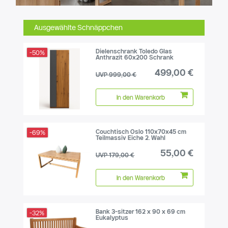
Ausgewählte Schnäppchen
Dielenschrank Toledo Glas
-50%
Anthrazit 60x200 Schrank
499,00 €
UVP 999,00 €
In den Warenkorb
Couchtisch Oslo 110x70x45 cm
-69%
Teilmassiv Eiche 2. Wahl
55,00 €
UVP 179,00 €
In den Warenkorb
Bank 3-sitzer 162 x 90 x 69 cm
-32%
Eukalyptus