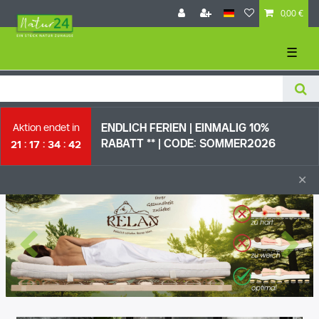
0,00 €
☰
Aktion endet in
ENDLICH FERIEN | EI
NMALIG 10%
RABATT ** |
CODE: SOMMER2026
21
17
34
42
×