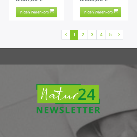
In den Warenkorb
In den Warenkorb
1
2
3
4
5