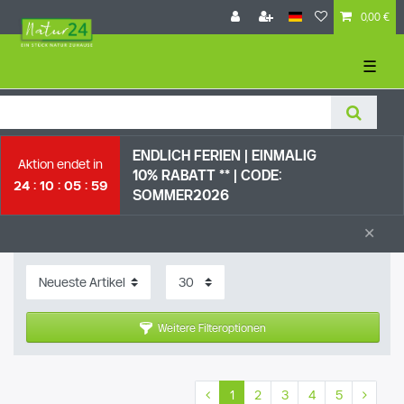
0,00 €
☰
ENDLICH FERIEN | EI
NMALIG
Aktion endet in
10% RABATT ** |
CODE:
24
10
05
58
SOMMER2026
×
Weitere Filteroptionen
1
2
3
4
5