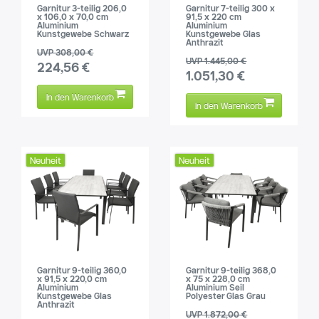
Garnitur 3-teilig 206,0
Garnitur 7-teilig 300 x
x 106,0 x 70,0 cm
91,5 x 220 cm
Aluminium
Aluminium
Kunstgewebe Schwarz
Kunstgewebe Glas
Anthrazit
UVP 308,00 €
UVP 1.445,00 €
224,56 €
1.051,30 €
In den Warenkorb
In den Warenkorb
Neuheit
Neuheit
Garnitur 9-teilig 360,0
Garnitur 9-teilig 368,0
x 91,5 x 220,0 cm
x 75 x 228,0 cm
Aluminium
Aluminium Seil
Kunstgewebe Glas
Polyester Glas Grau
Anthrazit
UVP 1.872,00 €