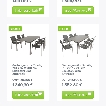
1.661,60 €
1.869,00 €
In den Warenkorb
In den Warenkorb
Neuheit
Neuheit
Gartengarnitur 7-teilig
Gartengarnitur 9-teilig
213 x 87 x 200 cm
313 x 87 x 213 cm
Edelstahl Glas
Edelstahl Glas
Anthrazit
Anthrazit
UVP 1.853,00 €
UVP 2.153,00 €
1.340,30 €
1.552,80 €
In den Warenkorb
In den Warenkorb