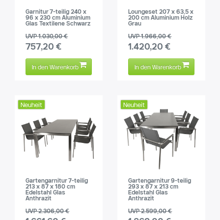
Garnitur 7-teilig 240 x
Loungeset 207 x 63,5 x
96 x 230 cm Aluminium
200 cm Aluminium Holz
Glas Textilene Schwarz
Grau
UVP 1.030,00 €
UVP 1.966,00 €
757,20 €
1.420,20 €
In den Warenkorb
In den Warenkorb
Neuheit
Neuheit
Gartengarnitur 7-teilig
Gartengarnitur 9-teilig
213 x 87 x 180 cm
293 x 87 x 213 cm
Edelstahl Glas
Edelstahl Glas
Anthrazit
Anthrazit
UVP 2.306,00 €
UVP 2.599,00 €