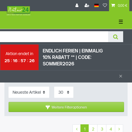
0,00 €
☰
ENDLICH FERIEN | EI
NMALIG
Aktion endet in
10% RABATT ** |
CODE:
25
16
57
25
SOMMER2026
×
Weitere Filteroptionen
1
2
3
4