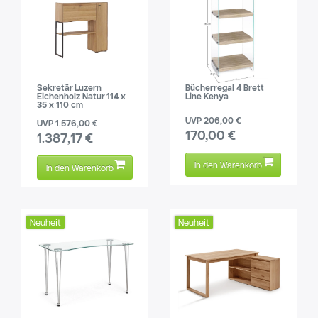
Sekretär Luzern
Bücherregal 4 Brett
Eichenholz Natur 114 x
Line Kenya
35 x 110 cm
UVP 206,00 €
UVP 1.576,00 €
170,00 €
1.387,17 €
In den Warenkorb
In den Warenkorb
Neuheit
Neuheit