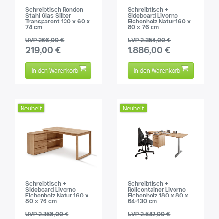
Schreibtisch Rondon
Schreibtisch +
Stahl Glas Silber
Sideboard Livorno
Transparent 120 x 60 x
Eichenholz Natur 160 x
74 cm
80 x 76 cm
UVP 266,00 €
UVP 2.358,00 €
219,00 €
1.886,00 €
In den Warenkorb
In den Warenkorb
Neuheit
Neuheit
Schreibtisch +
Schreibtisch +
Sideboard Livorno
Rollcontainer Livorno
Eichenholz Natur 160 x
Eichenholz 180 x 80 x
80 x 76 cm
64-130 cm
UVP 2.358,00 €
UVP 2.542,00 €