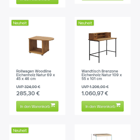
Neuheit
Neuheit
Rollwagen Woodline
Wandtisch Brenzone
Eichenholz Natur 69 x
Eichenholz Natur 109 x
45 x 46 cm
55 x 101 cm
UVP 324,00 €
UVP 1.206,00 €
285,30 €
1.060,97 €
In den Warenkorb
In den Warenkorb
Neuheit