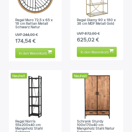
Regal Muro 72,5 x 65 x
Regal Glamy 90 x 180 x
18 cm Rattan Metall
38 cm MDF Metall Gold
Schwarz Natur
UVP 872,00 €
UVP 244,00 €
625,02 €
174,54 €
In den Warenkorb
In den Warenkorb
Neuheit
Neuheit
Regal Norris
Schrank Sturdy
55x200x40 cm
100x170x40 cm
Mangoholz Stahl
Mangoholz Stahl Natur
Schwarz
Schwarz