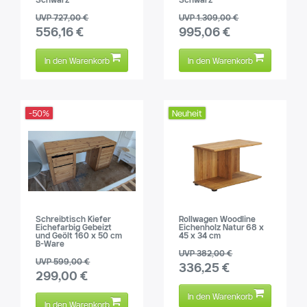
UVP 727,00 €
UVP 1.309,00 €
556,16 €
995,06 €
In den Warenkorb
In den Warenkorb
-50%
Neuheit
Schreibtisch Kiefer
Rollwagen Woodline
Eichefarbig Gebeizt
Eichenholz Natur 68 x
und Geölt 160 x 50 cm
45 x 34 cm
B-Ware
UVP 382,00 €
UVP 599,00 €
336,25 €
299,00 €
In den Warenkorb
In den Warenkorb