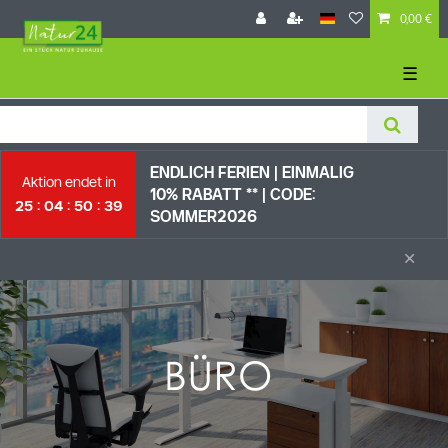
0,00 €
☰
ENDLICH FERIEN | EI
NMALIG
Aktion endet in
10% RABATT ** |
CODE:
25
04
50
38
SOMMER2026
×