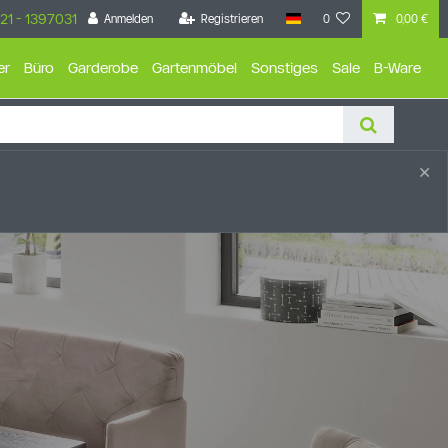
21 - 1397031
Anmelden
Registrieren
0
0,00 €
er
Büro
Garderobe
Gartenmöbel
Sonstiges
Sale
B-Ware
×