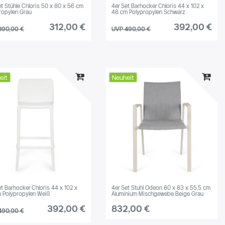
et Stühle Chloris 50 x 80 x 56 cm
4er Set Barhocker Chloris 44 x 102 x
ropylen Grau
48 cm Polypropylen Schwarz
312,00 €
392,00 €
390,00 €
UVP 490,00 €
eit
Neuheit
et Barhocker Chloris 44 x 102 x
4er Set Stuhl Odeon 60 x 83 x 55,5 cm
 Polypropylen Weiß
Aluminium Mischgewebe Beige Grau
392,00 €
832,00 €
490,00 €