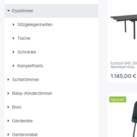
Birke
14
Esszimmer
MDF
122
Violett
Wildeiche
925
Sitzgelegenheiten
Mahagoni
9
Tische
Gold
Eukalyptus
18
Schränke
Fichte
35
Teak
38
Esstisch B45 25
Rot
Komplettsets
Aluminium Grau
Pinie
9
1.145,00 €
Schlafzimmer
Pappel
29
Baby-/Kinderzimmer
Ulme
11
Neuheit
Akazie
65
Büro
Recyceltes Holz
2
Garderobe
Mango
136
Gartenmöbel
Esche
82