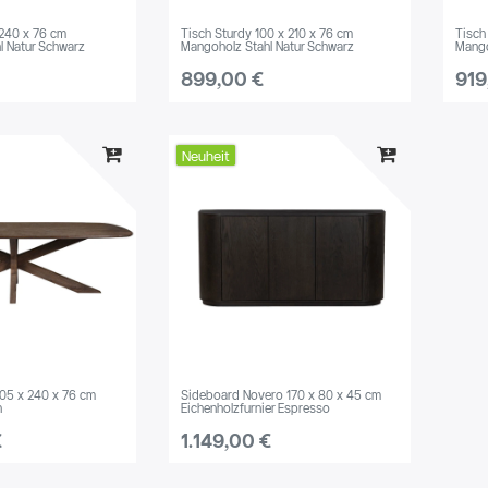
 240 x 76 cm
Tisch Sturdy 100 x 210 x 76 cm
Tisch
l Natur Schwarz
Mangoholz Stahl Natur Schwarz
Mango
899,00 €
919
Neuheit
105 x 240 x 76 cm
Sideboard Novero 170 x 80 x 45 cm
n
Eichenholzfurnier Espresso
€
1.149,00 €