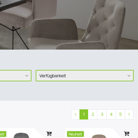
Verfügbarkeit
Sofort verfügbar
193
€
Schnell verfügbar
538
Lieferzeit bis 4 Wochen
885
1
2
3
4
5
Lieferzeit bis 6 Wochen
434
Lieferzeit bis 10 Wochen
1734
eit
Neuheit