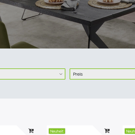
Preis
€
―
Blau
Beige
Grün
Übernehmen
Schwarz
Weiß
Gelb
Neuheit
Neuh