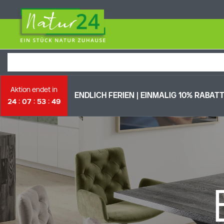
Aktion endet in
ENDLICH FERIEN | EI
NMALIG 10% RABATT 
24
07
53
48