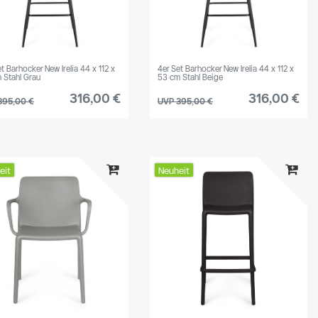
t Barhocker New Irelia 44 x 112 x
4er Set Barhocker New Irelia 44 x 112 x
 Stahl Grau
53 cm Stahl Beige
316,00 €
316,00 €
395,00 €
UVP 395,00 €
eit
Neuheit