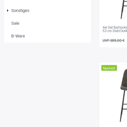
Tanne
5
Sonstiges
Rattan
18
Sale
4er Set Barhocker
Gummibaum
6
53 cm Stahl Dun
B-Ware
UVP 385,00 €
Neuheit