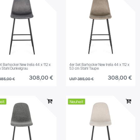
Lieferzeit über 10 Wochen
1567
t Barhocker New Irelia 44 x 112 x
4er Set Barhocker New Irelia 44 x 112 x
 Stahl Dunkelgrau
53 cm Stahl Taupe
308,00 €
308,00 €
385,00 €
UVP 385,00 €
eit
Neuheit