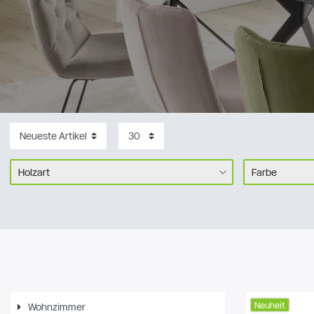
Holzart
Farbe
Bambus
3
Nussbaum
108
Braun
Kiefer
38
Kernbuche
696
Rosa
Eiche
1196
Neuheit
Wohnzimmer