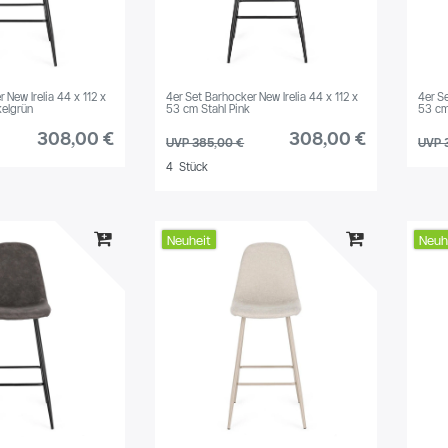
 New Irelia 44 x 112 x
4er Set Barhocker New Irelia 44 x 112 x
4er Se
kelgrün
53 cm Stahl Pink
53 cm
308,00 €
308,00 €
UVP 385,00 €
UVP 
4
Stück
Neuheit
Neuh