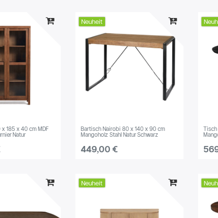
Neuheit
Neuh
10 x 185 x 40 cm MDF
Bartisch Nairobi 80 x 140 x 90 cm
Tisch
rnier Natur
Mangoholz Stahl Natur Schwarz
Mango
€
449,00 €
569
Neuheit
Neuh