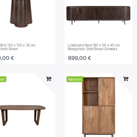
 Brix 130 x 130 x 78 cm
Lowboard Noor 180 x 56 x 45 cm
holz Braun
Mangoholz Stahl Braun Schwarz
,00 €
899,00 €
eit
Neuheit