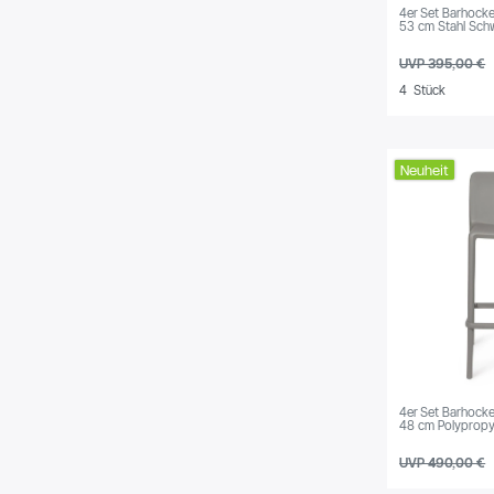
4er Set Barhocker
53 cm Stahl Sch
UVP 395,00 €
4
Stück
Neuheit
4er Set Barhocke
48 cm Polypropy
UVP 490,00 €