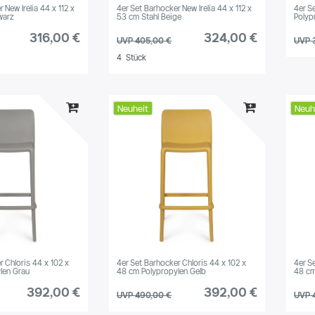
 New Irelia 44 x 112 x
4er Set Barhocker New Irelia 44 x 112 x
4er S
warz
53 cm Stahl Beige
Polyp
316,00 €
324,00 €
UVP 405,00 €
UVP 
4
Stück
Neuheit
Neuh
r Chloris 44 x 102 x
4er Set Barhocker Chloris 44 x 102 x
4er S
len Grau
48 cm Polypropylen Gelb
48 cm
392,00 €
392,00 €
UVP 490,00 €
UVP 