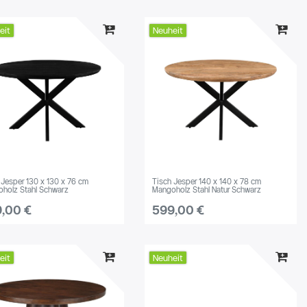
eit
Neuheit
 Jesper 130 x 130 x 76 cm
Tisch Jesper 140 x 140 x 78 cm
holz Stahl Schwarz
Mangoholz Stahl Natur Schwarz
,00 €
599,00 €
eit
Neuheit