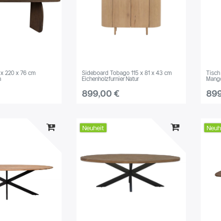
 x 220 x 76 cm
Sideboard Tobago 115 x 81 x 43 cm
Tisch
n
Eichenholzfurnier Natur
Mango
899,00 €
899
Neuheit
Neuh