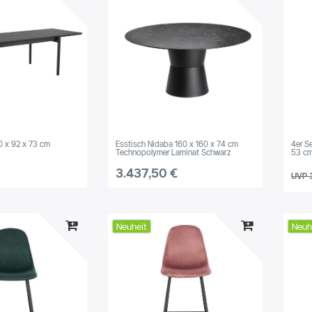
Türkis
Pink
Silber
Orange
Mehrfarbig
Grau
0 x 92 x 73 cm
Esstisch Nidaba 160 x 160 x 74 cm
4er Se
Anthrazit
Technopolymer Laminat Schwarz
53 cm
3.437,50 €
UVP 
Neuheit
Neuh