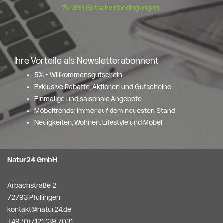
Zu den Gutscheinbedingungen.
Ihre Vorteile als Newsletterabonnent
5% - Willkommensgutschein
Exklusive Rabatte, Aktionen und Gutscheine
Einmalige und saisonale Angebote
Möbeltrends: Immer auf dem neuesten Stand
Neuigkeiten, Wohnen, Lifestyle und Möbel
Natur24 GmbH
Arbachstraße 2
72793 Pfullingen
kontakt@natur24.de
+49 (0)7121 139 7031