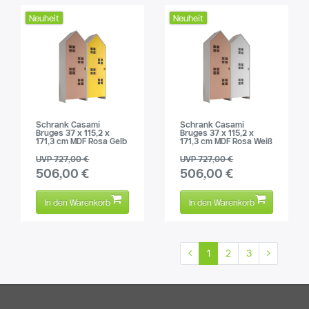
Neuheit
Neuheit
Schrank Casami
Schrank Casami
Bruges 37 x 115,2 x
Bruges 37 x 115,2 x
171,3 cm MDF Rosa Gelb
171,3 cm MDF Rosa Weiß
UVP 727,00 €
UVP 727,00 €
506,00 €
506,00 €
In den Warenkorb
In den Warenkorb
1
2
3