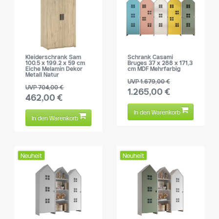
Kleiderschrank Sam
Schrank Casami
100.5 x 199.2 x 59 cm
Bruges 37 x 288 x 171,3
Eiche Melamin Dekor
cm MDF Mehrfarbig
Metall Natur
UVP 1.679,00 €
UVP 704,00 €
1.265,00 €
462,00 €
In den Warenkorb
In den Warenkorb
Neuheit
Neuheit