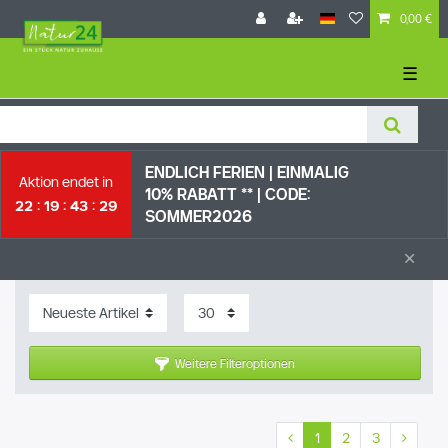
0,00 €
☰
ENDLICH FERIEN | EI
NMALIG
Aktion endet in
10% RABATT ** |
CODE:
22
19
43
28
SOMMER2026
×
Weitere Filteroptionen
1
2
3