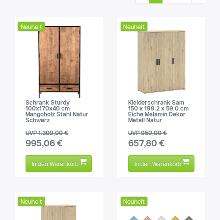
Neuheit
Neuheit
Schrank Sturdy
Kleiderschrank Sam
100x170x40 cm
150 x 199.2 x 59.0 cm
Mangoholz Stahl Natur
Eiche Melamin Dekor
Schwarz
Metall Natur
UVP 1.309,00 €
UVP 959,00 €
995,06 €
657,80 €
In den Warenkorb
In den Warenkorb
Neuheit
Neuheit