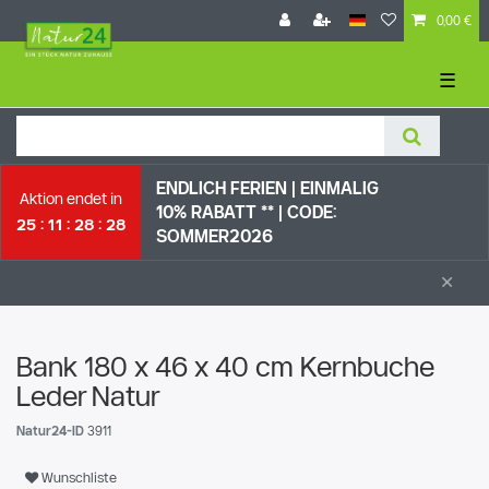
0,00 €
☰
ENDLICH FERIEN | EI
NMALIG
Aktion endet in
10% RABATT ** |
CODE:
25
11
28
27
SOMMER2026
×
Bank 180 x 46 x 40 cm Kernbuche
Leder Natur
Natur24-ID
3911
Wunschliste