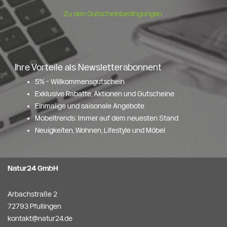
Zu den Gutscheinbedingungen.
Ihre Vorteile als Newsletterabonnent
5% - Willkommensgutschein
Exklusive Rabatte, Aktionen und Gutscheine
Einmalige und saisonale Angebote
Möbeltrends: Immer auf dem neuesten Stand
Neuigkeiten, Wohnen, Lifestyle und Möbel
Natur24 GmbH
Arbachstraße 2
72793 Pfullingen
kontakt@natur24.de