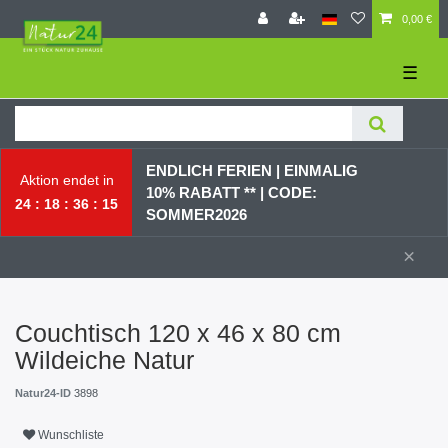
0,00 €
☰
ENDLICH FERIEN | EI
NMALIG
Aktion endet in
10% RABATT ** |
CODE:
24
18
36
14
SOMMER2026
×
Couchtisch 120 x 46 x 80 cm
Wildeiche Natur
Natur24-ID
3898
Wunschliste