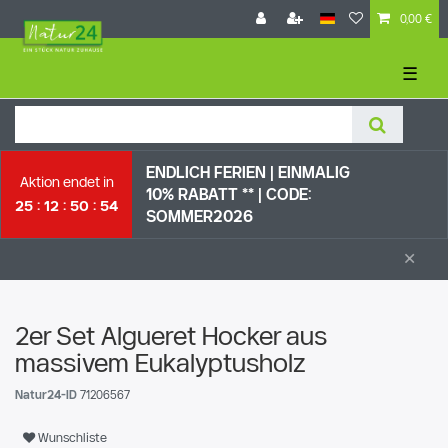
0,00 €
☰
ENDLICH FERIEN | EI
NMALIG
Aktion endet in
10% RABATT ** |
CODE:
25
12
50
54
SOMMER2026
×
2er Set Algueret Hocker aus
massivem Eukalyptusholz
Natur24-ID
71206567
Wunschliste