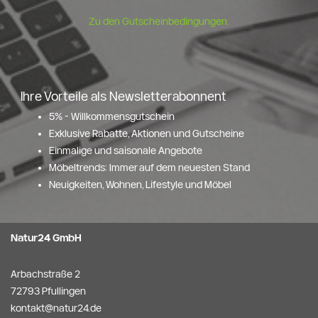
Zu den Gutscheinbedingungen.
Ihre Vorteile als Newsletterabonnent
5% - Willkommensgutschein
Exklusive Rabatte, Aktionen und Gutscheine
Einmalige und saisonale Angebote
Möbeltrends: Immer auf dem neuesten Stand
Neuigkeiten, Wohnen, Lifestyle und Möbel
Natur24 GmbH
Arbachstraße 2
72793 Pfullingen
kontakt@natur24.de