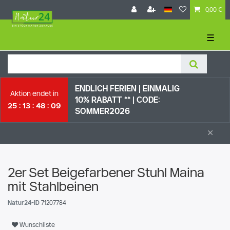
0,00 €
☰
ENDLICH FERIEN | EI
NMALIG
Aktion endet in
10% RABATT ** |
CODE:
25
13
48
08
SOMMER2026
×
2er Set Beigefarbener Stuhl Maina
mit Stahlbeinen
Natur24-ID
71207784
Wunschliste