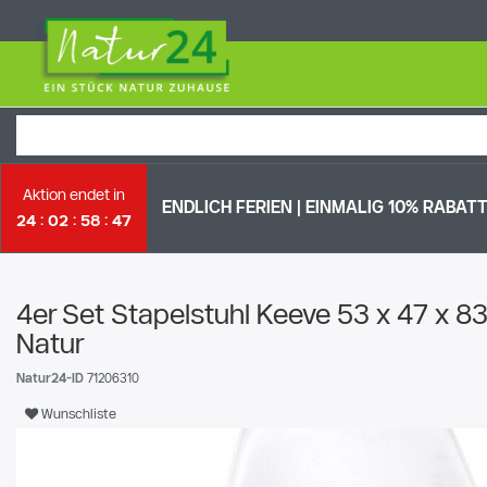
Aktion endet in
ENDLICH FERIEN | EI
NMALIG 10% RABATT 
24
02
58
46
4er Set Stapelstuhl Keeve 53 x 47 x 8
Natur
Natur24-ID
71206310
Wunschliste