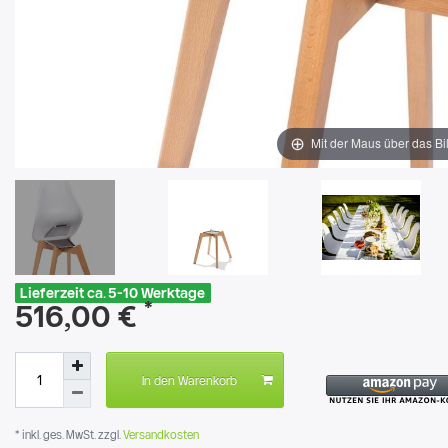
Mit der Maus über das Bi
Lieferzeit ca. 5-10 Werktage
*
516,00 €
In den Warenkorb
* inkl. ges. MwSt. zzgl.
Versandkosten