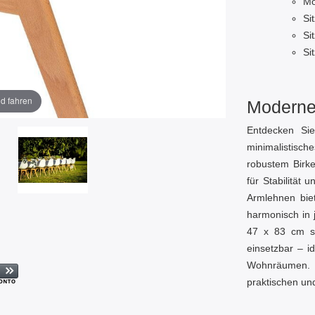
Mo
Si
Si
Si
ld fahren
Moderne 
Entdecken Sie
minimalistisch
robustem Birke
für Stabilität
Armlehnen bie
harmonisch in 
47 x 83 cm sin
einsetzbar – i
Wohnräumen. B
praktischen un