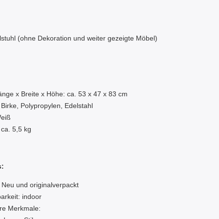
lstuhl (ohne Dekoration und weiter gezeigte Möbel)
:
nge x Breite x Höhe: ca. 53 x 47 x 83 cm
 Birke, Polypropylen, Edelstahl
Weiß
 ca. 5,5 kg
s:
 Neu und originalverpackt
rkeit: indoor
re Merkmale: