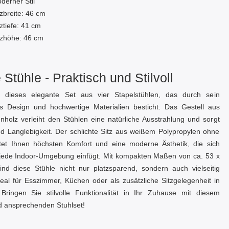
derner Stil
tzbreite: 46 cm
tztiefe: 41 cm
tzhöhe: 46 cm
Stühle - Praktisch und Stilvoll
 dieses elegante Set aus vier Stapelstühlen, das durch sein
es Design und hochwertige Materialien besticht. Das Gestell aus
nholz verleiht den Stühlen eine natürliche Ausstrahlung und sorgt
 und Langlebigkeit. Der schlichte Sitz aus weißem Polypropylen ohne
tet Ihnen höchsten Komfort und eine moderne Ästhetik, die sich
jede Indoor-Umgebung einfügt. Mit kompakten Maßen von ca. 53 x
d diese Stühle nicht nur platzsparend, sondern auch vielseitig
deal für Esszimmer, Küchen oder als zusätzliche Sitzgelegenheit in
ringen Sie stilvolle Funktionalität in Ihr Zuhause mit diesem
d ansprechenden Stuhlset!