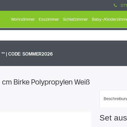
071
Wohnzimmer
Esszimmer
Schlafzimmer
Baby-/Kinderzimm
** |
CODE: SOMMER2026
3 cm Birke Polypropylen Weiß
Beschreibun
Set aus