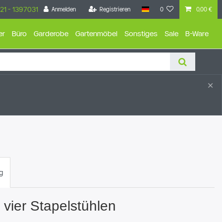
21 - 1397031
Anmelden
Registrieren
0
0,00 €
er
Büro
Garderobe
Gartenmöbel
Sonstiges
Sale
B-Ware
×
g
 vier Stapelstühlen