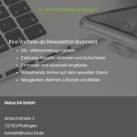
Zu den Gutscheinbedingungen.
Ihre Vorteile als Newsletterabonnent
5% - Willkommensgutschein
Exklusive Rabatte, Aktionen und Gutscheine
Einmalige und saisonale Angebote
Möbeltrends: Immer auf dem neuesten Stand
Neuigkeiten, Wohnen, Lifestyle und Möbel
Natur24 GmbH
Arbachstraße 2
72793 Pfullingen
kontakt@natur24.de