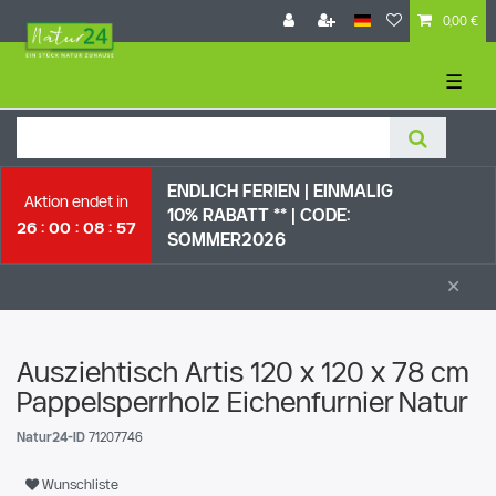
0,00 €
☰
ENDLICH FERIEN | EI
NMALIG
Aktion endet in
10% RABATT ** |
CODE:
26
00
08
56
SOMMER2026
×
Ausziehtisch Artis 120 x 120 x 78 cm
Pappelsperrholz Eichenfurnier Natur
Natur24-ID
71207746
Wunschliste