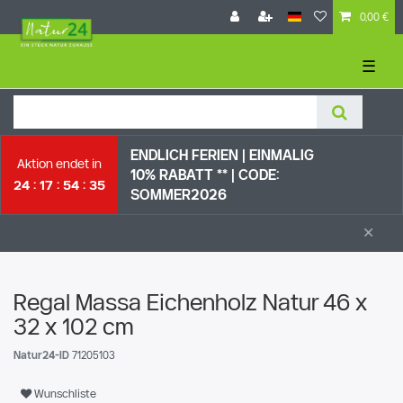
0,00 €
☰
ENDLICH FERIEN | EI
NMALIG
Aktion endet in
10% RABATT ** |
CODE:
24
17
54
34
SOMMER2026
×
Regal Massa Eichenholz Natur 46 x
32 x 102 cm
Natur24-ID
71205103
Wunschliste