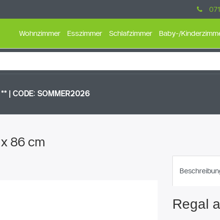
071
Wohnzimmer
Esszimmer
Schlafzimmer
Baby-/Kinderzimm
** |
CODE: SOMMER2026
 x 86 cm
Beschreibun
Regal a