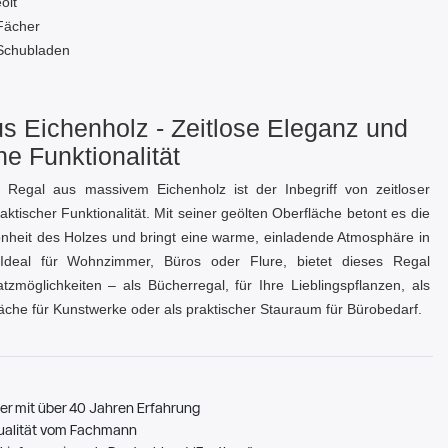
ölt
Fächer
Schubladen
s Eichenholz - Zeitlose Eleganz und
he Funktionalität
le Regal aus massivem Eichenholz ist der Inbegriff von zeitloser
ktischer Funktionalität. Mit seiner geölten Oberfläche betont es die
önheit des Holzes und bringt eine warme, einladende Atmosphäre in
Ideal für Wohnzimmer, Büros oder Flure, bietet dieses Regal
satzmöglichkeiten – als Bücherregal, für Ihre Lieblingspflanzen, als
läche für Kunstwerke oder als praktischer Stauraum für Bürobedarf.
er mit über 40 Jahren Erfahrung
ualität vom Fachmann