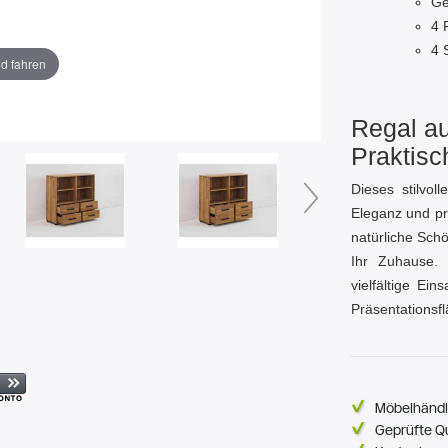
Ge
4 
4 
ld fahren
Regal au
Praktisc
Dieses stilvol
Eleganz und pra
natürliche Sch
Ihr Zuhause. 
vielfältige Ein
Präsentationsf
Möbelhändl
Geprüfte Q