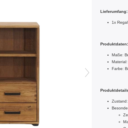
Lieferumfang:
1x Regal
Produktdaten
Maße: Br
Material:
Farbe: B
Produktdetail
Zustand:
Besonde
Zei
Ma