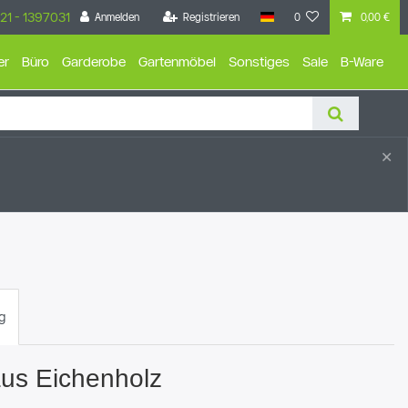
21 - 1397031
Anmelden
Registrieren
0
0,00 €
er
Büro
Garderobe
Gartenmöbel
Sonstiges
Sale
B-Ware
×
g
us Eichenholz