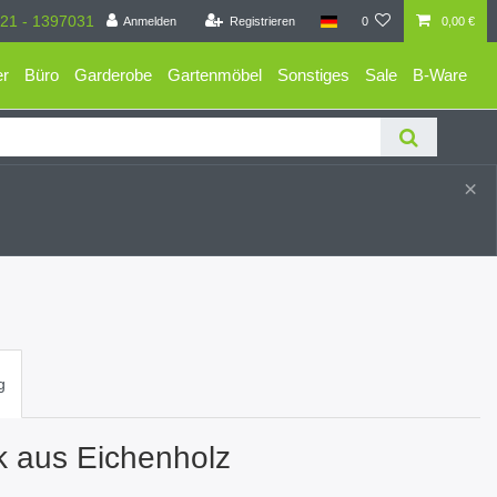
21 - 1397031
Anmelden
Registrieren
0
0,00 €
er
Büro
Garderobe
Gartenmöbel
Sonstiges
Sale
B-Ware
×
g
k aus Eichenholz