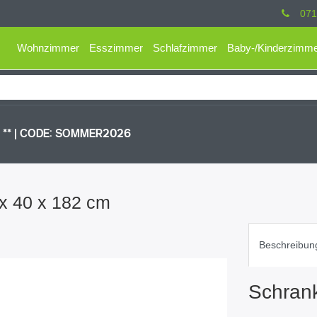
071
Wohnzimmer
Esszimmer
Schlafzimmer
Baby-/Kinderzimm
** |
CODE: SOMMER2026
x 40 x 182 cm
Beschreibun
Schran