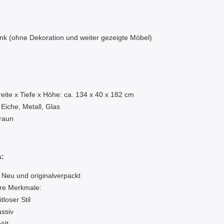
nk (ohne Dekoration und weiter gezeigte Möbel)
:
eite x Tiefe x Höhe: ca. 134 x 40 x 182 cm
 Eiche, Metall, Glas
raun
s:
 Neu und originalverpackt
re Merkmale:
tloser Stil
ssiv
ölt