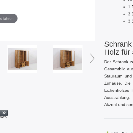
1 
3 
ld fahren
3 
Schrank 
Holz fü
Der Schrank ze
Gesamtbild aus
Stauraum und b
Zuhause. Die 
Eichenholzes 
Ausstrahlung. 
Akzent und sor