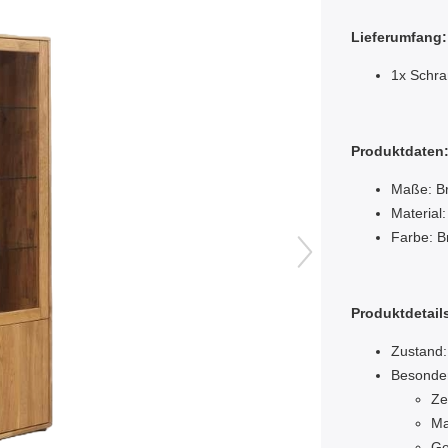
Lieferumfang:
1x Schra
Produktdaten
Maße: Br
Material:
Farbe: B
Produktdetail
Zustand:
Besonde
Zei
Ma
Ge