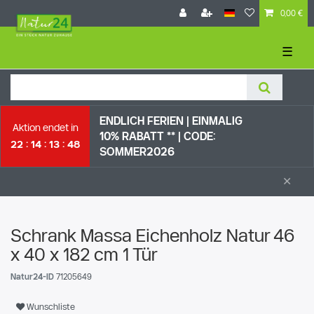
0,00 €
☰
ENDLICH FERIEN | EI
NMALIG
Aktion endet in
10% RABATT ** |
CODE:
22
14
13
48
SOMMER2026
×
Schrank Massa Eichenholz Natur 46
x 40 x 182 cm 1 Tür
Natur24-ID
71205649
Wunschliste