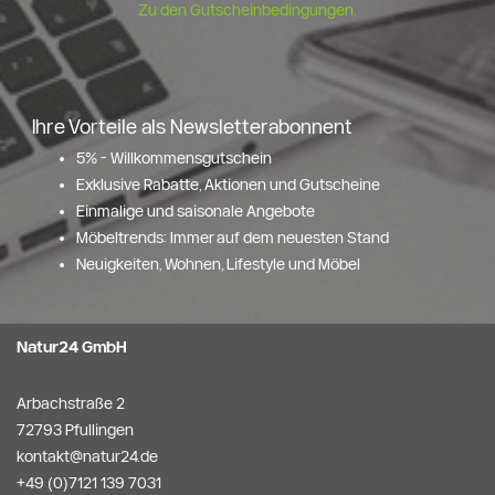
Zu den Gutscheinbedingungen.
Ihre Vorteile als Newsletterabonnent
5% - Willkommensgutschein
Exklusive Rabatte, Aktionen und Gutscheine
Einmalige und saisonale Angebote
Möbeltrends: Immer auf dem neuesten Stand
Neuigkeiten, Wohnen, Lifestyle und Möbel
Natur24 GmbH
Arbachstraße 2
72793 Pfullingen
kontakt@natur24.de
+49 (0)7121 139 7031