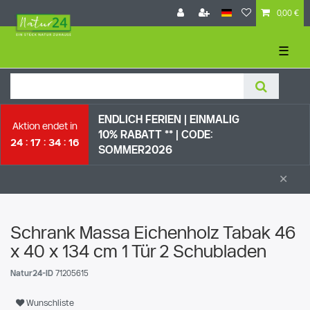
0,00 €
☰
ENDLICH FERIEN | EI
NMALIG
Aktion endet in
10% RABATT ** |
CODE:
24
17
34
15
SOMMER2026
×
Schrank Massa Eichenholz Tabak 46
x 40 x 134 cm 1 Tür 2 Schubladen
Natur24-ID
71205615
Wunschliste