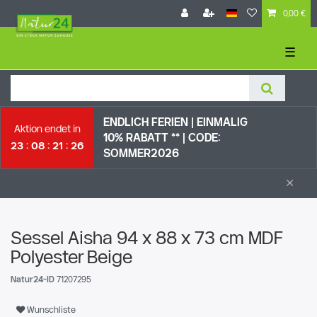
0,00 €
☰
ENDLICH FERIEN | EI
NMALIG
Aktion endet in
10% RABATT ** |
CODE:
23
08
21
25
SOMMER2026
×
Sessel Aisha 94 x 88 x 73 cm MDF
Polyester Beige
Natur24-ID
71207295
Wunschliste