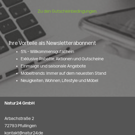
Zu den Gutscheinbedingungen.
Ihre Vorteile als Newsletterabonnent
5% - Willkommensgutschein
Exklusive Rabatte, Aktionen und Gutscheine
Einmalige und saisonale Angebote
Möbeltrends: Immer auf dem neuesten Stand
Neuigkeiten, Wohnen, Lifestyle und Möbel
Natur24 GmbH
Arbachstraße 2
72793 Pfullingen
kontakt@natur24.de