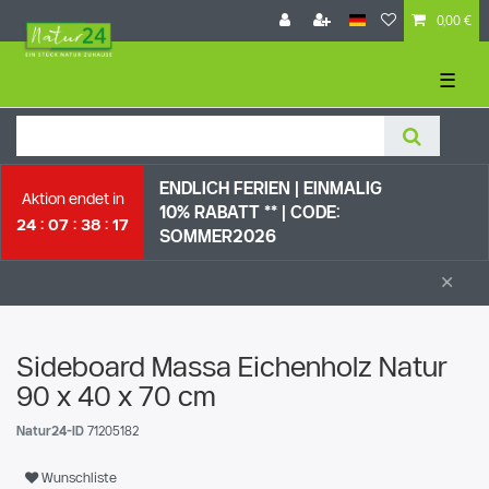
0,00 €
☰
ENDLICH FERIEN | EI
NMALIG
Aktion endet in
10% RABATT ** |
CODE:
24
07
38
16
SOMMER2026
×
Sideboard Massa Eichenholz Natur
90 x 40 x 70 cm
Natur24-ID
71205182
Wunschliste