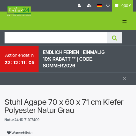
0,00 €
☰
ENDLICH FERIEN | EI
NMALIG
Aktion endet in
10% RABATT ** |
CODE:
22
12
11
04
SOMMER2026
×
Stuhl Agape 70 x 60 x 71 cm Kiefer
Polyester Natur Grau
Natur24-ID
71207409
Wunschliste