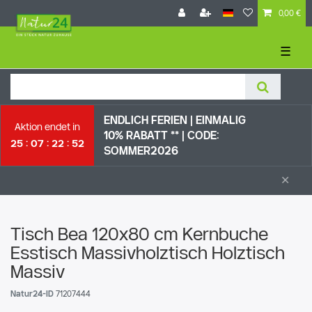
0,00 €
☰
ENDLICH FERIEN | EI
NMALIG
Aktion endet in
10% RABATT ** |
CODE:
25
07
22
51
SOMMER2026
×
Tisch Bea 120x80 cm Kernbuche
Esstisch Massivholztisch Holztisch
Massiv
Natur24-ID
71207444