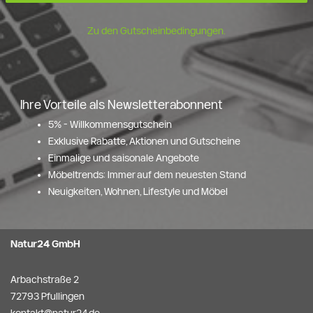
Zu den Gutscheinbedingungen.
Ihre Vorteile als Newsletterabonnent
5% - Willkommensgutschein
Exklusive Rabatte, Aktionen und Gutscheine
Einmalige und saisonale Angebote
Möbeltrends: Immer auf dem neuesten Stand
Neuigkeiten, Wohnen, Lifestyle und Möbel
Natur24 GmbH
Arbachstraße 2
72793 Pfullingen
kontakt@natur24.de