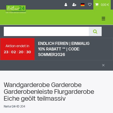
0,00 €
☰
ENDLICH FERIEN | EI
NMALIG
Aktion endet in
10% RABATT ** |
CODE:
23
02
20
29
SOMMER2026
×
Wandgarderobe Garderobe
Garderobenleiste Flurgarderobe
Eiche geölt teilmassiv
Natur24-ID
204