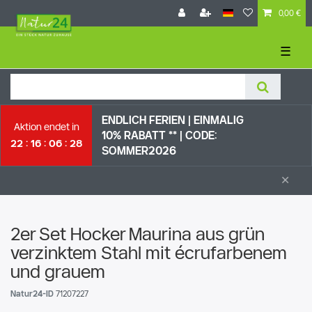
0,00 €
☰
ENDLICH FERIEN | EI
NMALIG
Aktion endet in
10% RABATT ** |
CODE:
22
16
06
27
SOMMER2026
×
2er Set Hocker Maurina aus grün
verzinktem Stahl mit écrufarbenem
und grauem
Natur24-ID
71207227