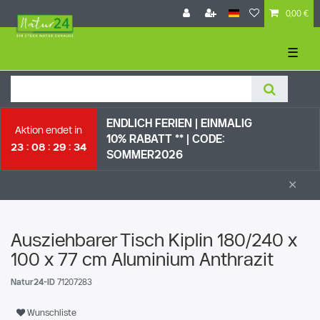
0,00 €
☰
ENDLICH FERIEN | EI
NMALIG
Aktion endet in
10% RABATT ** |
CODE:
23
08
29
33
SOMMER2026
×
Ausziehbarer Tisch Kiplin 180/240 x
100 x 77 cm Aluminium Anthrazit
Natur24-ID
71207283
Wunschliste