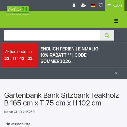
0,00 €
☰
ENDLICH FERIEN | EI
NMALIG 10%
Aktion endet in
RABATT ** |
CODE:
23
11
43
21
SOMMER2026
×
Gartenbank Bank Sitzbank Teakholz
B 165 cm x T 75 cm x H 102 cm
Natur24-ID
71162521
Wunschliste