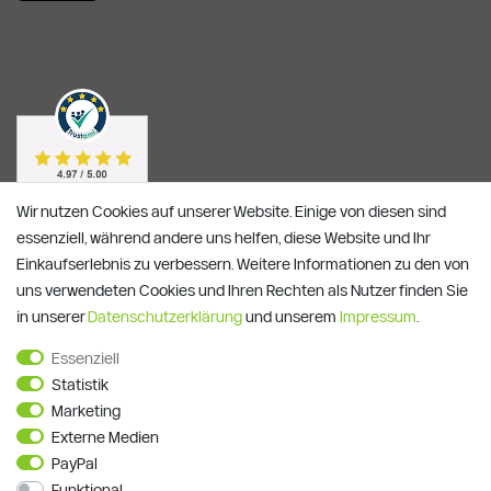
Wir nutzen Cookies auf unserer Website. Einige von diesen sind
essenziell, während andere uns helfen, diese Website und Ihr
Einkaufserlebnis zu verbessern. Weitere Informationen zu den von
uns verwendeten Cookies und Ihren Rechten als Nutzer finden Sie
in unserer
Daten­schutz­erklärung
und unserem
Impressum
.
Essenziell
Statistik
Alle Preise verstehen sich inkl. ges. MwSt. und zzgl.
Versandkosten
**)
Gutscheinbedingungen
Marketing
Externe Medien
© Copyright 2026 | Alle Rechte vorbehalten.
PayPal
Funktional