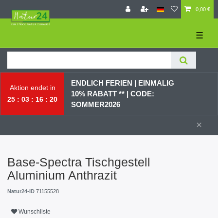
0,00 €
☰
ENDLICH FERIEN | EI
NMALIG
Aktion endet in
10% RABATT ** |
CODE:
25
03
16
20
SOMMER2026
×
Base-Spectra Tischgestell
Aluminium Anthrazit
Natur24-ID
71155528
Wunschliste