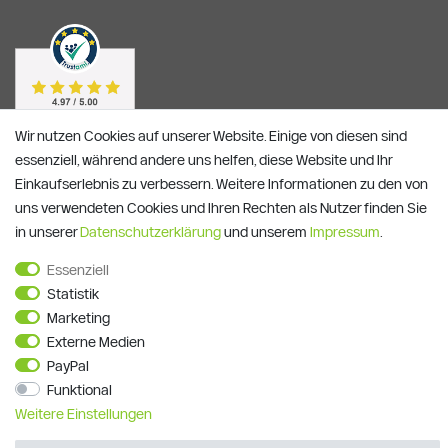
Wir nutzen Cookies auf unserer Website. Einige von diesen sind
essenziell, während andere uns helfen, diese Website und Ihr
Einkaufserlebnis zu verbessern. Weitere Informationen zu den von
uns verwendeten Cookies und Ihren Rechten als Nutzer finden Sie
in unserer
Daten­schutz­erklärung
und unserem
Impressum
.
Essenziell
Statistik
Alle Preise verstehen sich inkl. ges. MwSt. und zzgl.
Versandkosten
**)
Gutscheinbedingungen
Marketing
Externe Medien
© Copyright 2026 | Alle Rechte vorbehalten.
PayPal
Funktional
Weitere Einstellungen