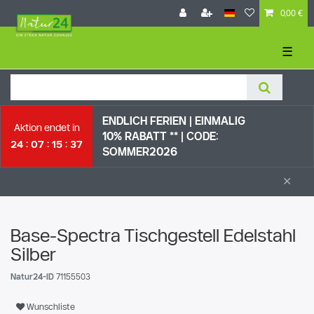
0,00 €
☰
ENDLICH FERIEN | EI
NMALIG
Aktion endet in
10% RABATT ** |
CODE:
24
07
15
36
SOMMER2026
×
Base-Spectra Tischgestell Edelstahl
Silber
Natur24-ID
71155503
Wunschliste