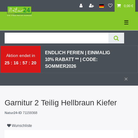
0,00 €
☰
ENDLICH FERIEN | EI
NMALIG
Aktion endet in
10% RABATT ** |
CODE:
25
16
57
19
SOMMER2026
×
Garnitur 2 Teilig Hellbraun Kiefer
Natur24-ID
71159368
Wunschliste