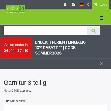
0,00 €
☰
ENDLICH FERIEN | EI
NMALIG
Aktion endet in
10% RABATT ** |
CODE:
24
14
37
16
SOMMER2026
×
Garnitur 3-teilig
Natur24-ID
71154802
Wunschliste