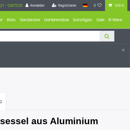
21 - 1397031
Anmelden
Registrieren
0
0,00 €
er
Büro
Garderobe
Gartenmöbel
Sonstiges
Sale
B-Ware
×
g
lsessel aus Aluminium