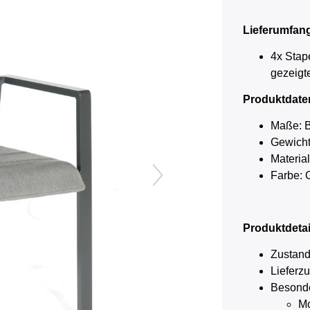
Lieferumfan
4x Stap
gezeigt
Produktdate
Maße: Br
Gewicht:
Materia
Farbe: 
Produktdetai
Zustand
Lieferz
Besond
Mo