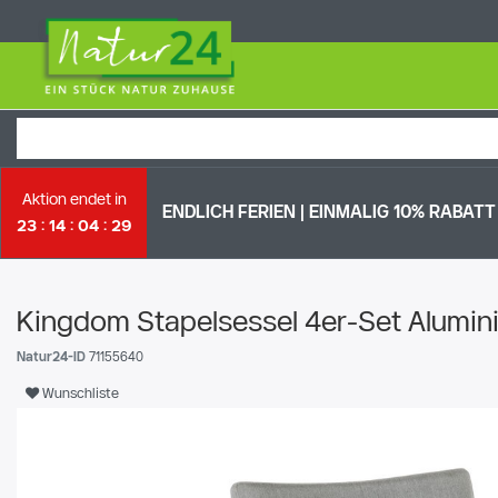
Aktion endet in
ENDLICH FERIEN | EI
NMALIG 10% RABATT 
23
14
04
28
Kingdom Stapelsessel 4er-Set Alumini
Natur24-ID
71155640
Wunschliste