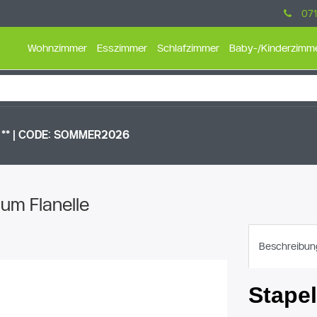
071
Wohnzimmer
Esszimmer
Schlafzimmer
Baby-/Kinderzimm
** |
CODE: SOMMER2026
um Flanelle
Beschreibun
Stape