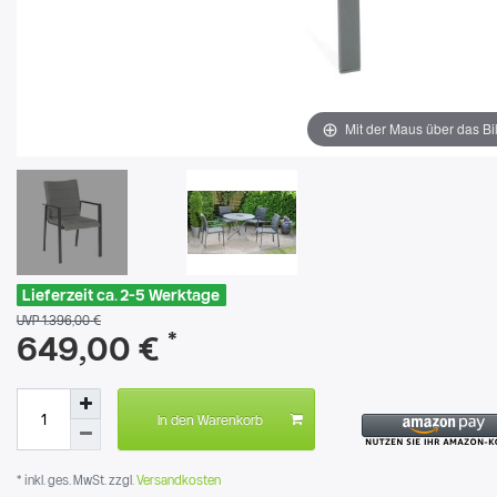
Mit der Maus über das Bi
Lieferzeit ca. 2-5 Werktage
UVP 1.396,00 €
*
649,00 €
In den Warenkorb
* inkl. ges. MwSt. zzgl.
Versandkosten