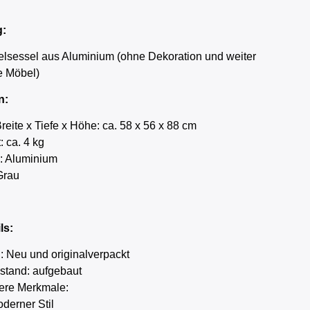
g:
elsessel aus Aluminium (ohne Dekoration und weiter
e Möbel)
n:
eite x Tiefe x Höhe: ca. 58 x 56 x 88 cm
 ca. 4 kg
l: Aluminium
Grau
ls:
: Neu und originalverpackt
ustand: aufgebaut
ere Merkmale:
derner Stil