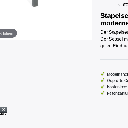
st
Stapelse
moderne
Der Stapelses
ld fahren
Der Sessel m
guten Eindruc
Möbelhändl
Geprüfte Q
Kostenlose 
Ratenzahlu