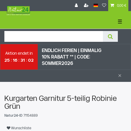
0,00 €
☰
ENDLICH FERIEN | EI
NMALIG
Aktion endet in
10% RABATT ** |
CODE:
25
16
31
02
SOMMER2026
×
Kurgarten Garnitur 5-teilig Robinie
Grün
Natur24-ID
71154889
Wunschliste