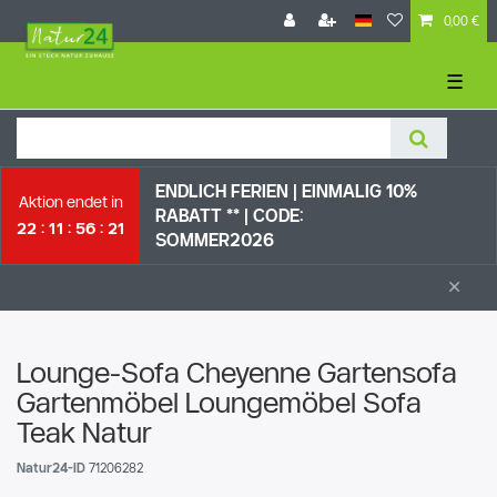
0,00 €
☰
ENDLICH FERIEN | EI
NMALIG 10%
Aktion endet in
RABATT ** |
CODE:
22
11
56
21
SOMMER2026
×
Lounge-Sofa Cheyenne Gartensofa
Gartenmöbel Loungemöbel Sofa
Teak Natur
Natur24-ID
71206282