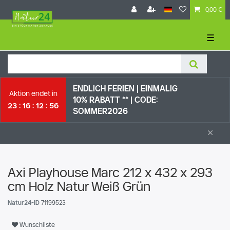
0,00 €
☰
ENDLICH FERIEN | EI
NMALIG
Aktion endet in
10% RABATT ** |
CODE:
23
16
12
55
SOMMER2026
×
Axi Playhouse Marc 212 x 432 x 293
cm Holz Natur Weiß Grün
Natur24-ID
71199523
Wunschliste