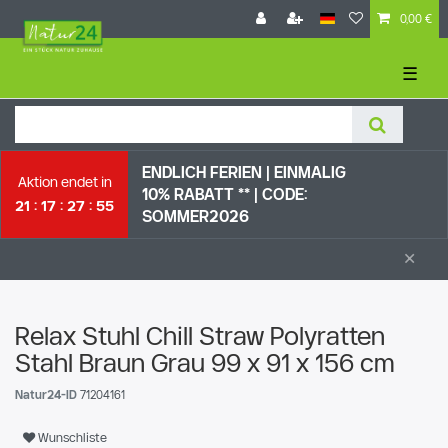
0,00 €
☰
ENDLICH FERIEN | EI
NMALIG
Aktion endet in
10% RABATT ** |
CODE:
21
17
27
54
SOMMER2026
×
Relax Stuhl Chill Straw Polyratten
Stahl Braun Grau 99 x 91 x 156 cm
Natur24-ID
71204161
Wunschliste