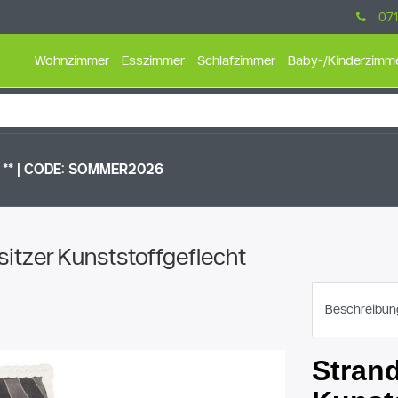
071
Wohnzimmer
Esszimmer
Schlafzimmer
Baby-/Kinderzimm
** |
CODE: SOMMER2026
sitzer Kunststoffgeflecht
Beschreibun
Stran