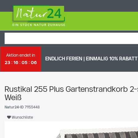
Aktion endet in
ENDLICH FERIEN | EI
NMALIG 10% RABATT 
23
16
05
05
Rustikal 255 Plus Gartenstrandkorb 2-
Weiß
Natur24-ID
71155448
Wunschliste