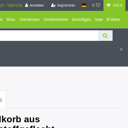
21 - 1397031
Anmelden
Registrieren
0
0,00 €
er
Büro
Garderobe
Gartenmöbel
Sonstiges
Sale
B-Ware
×
g
dkorb aus