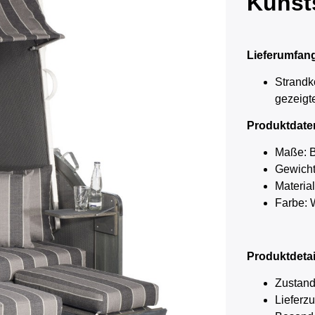
Kunsts
Lieferumfan
Strandk
gezeigt
Produktdate
Maße: B
Gewicht
Material
Farbe: 
Produktdetai
Zustand
Lieferz