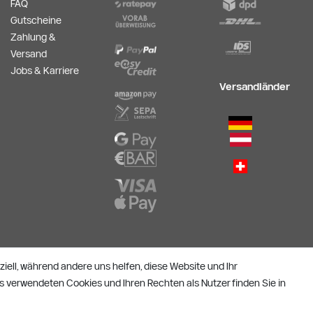
FAQ
Gutscheine
Zahlung &
Versand
Jobs & Karriere
Versandländer
Alle Preise verstehen sich inkl. ges. MwSt. und zzgl.
Versandkosten
ziell, während andere uns helfen, diese Website und Ihr
**)
Gutscheinbedingungen
s verwendeten Cookies und Ihren Rechten als Nutzer finden Sie in
© Copyright 2026 | Alle Rechte vorbehalten.