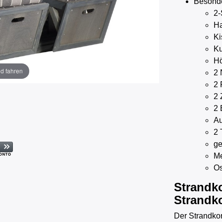
Besond
2-
Ha
Ki
Ku
Hö
ld fahren
2 
2 
2 
2 
Au
2 
ge
Me
Os
Strandko
Strandk
Der Strandkor