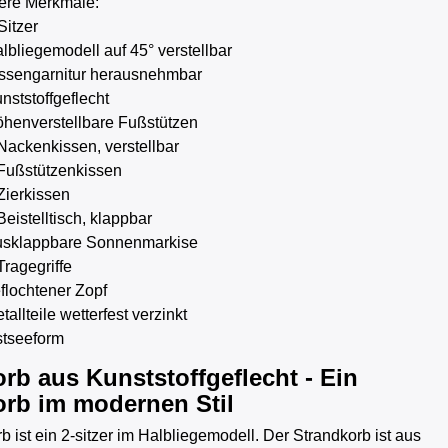
ere Merkmale:
Sitzer
lbliegemodell auf 45° verstellbar
ssengarnitur herausnehmbar
nststoffgeflecht
henverstellbare Fußstützen
Nackenkissen, verstellbar
Fußstützenkissen
Zierkissen
Beistelltisch, klappbar
sklappbare Sonnenmarkise
Tragegriffe
flochtener Zopf
tallteile wetterfest verzinkt
tseeform
rb aus Kunststoffgeflecht - Ein
orb im modernen Stil
b ist ein 2-sitzer im Halbliegemodell. Der Strandkorb ist aus