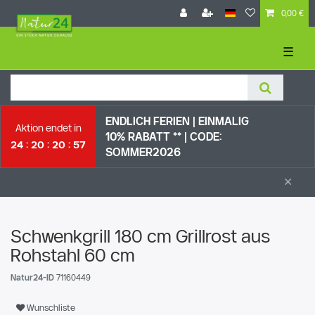
0,00 €
☰
ENDLICH FERIEN | EI
NMALIG
Aktion endet in
10% RABATT ** |
CODE:
24
20
20
56
SOMMER2026
×
Schwenkgrill 180 cm Grillrost aus
Rohstahl 60 cm
Natur24-ID
71160449
Wunschliste