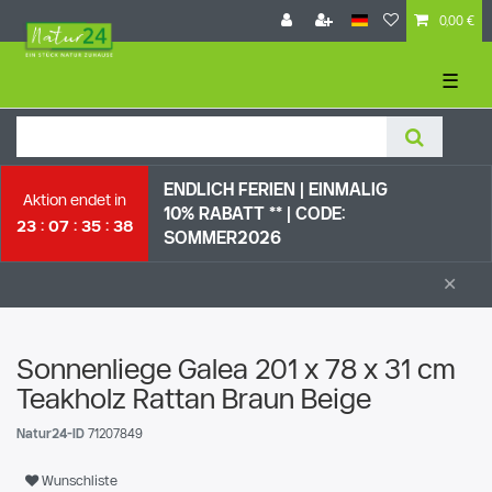
0,00 €
☰
ENDLICH FERIEN | EI
NMALIG
Aktion endet in
10% RABATT ** |
CODE:
23
07
35
37
SOMMER2026
×
Sonnenliege Galea 201 x 78 x 31 cm
Teakholz Rattan Braun Beige
Natur24-ID
71207849
Wunschliste