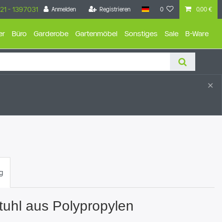
21 - 1397031
Anmelden
Registrieren
0
0,00 €
er
Büro
Garderobe
Gartenmöbel
Sonstiges
Sale
B-Ware
×
g
tuhl aus Polypropylen