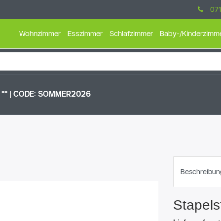
071
Wohnzimmer
Esszimmer
Schlafzimmer
Baby-/Kinderzimm
** |
CODE: SOMMER2026
Beschreibun
Stapels