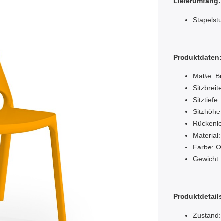
Lieferumfang:
Stapelst
Produktdaten
Maße: Br
Sitzbreit
Sitztiefe
Sitzhöhe
Rückenle
Material
Farbe: 
Gewicht:
Produktdetail
Zustand: