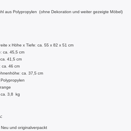
uhl aus Polypropylen (ohne Dekoration und weiter gezeigte Möbel)
:
eite x Höhe x Tiefe: ca. 55 x 82 x 51 cm
e: ca. 45,5 cm
: ca. 41,5 cm
: ca. 46 cm
hnenhöhe: ca. 37,5 cm
:
Polypropylen
Orange
 ca. 3,8 kg
s:
 Neu und originalverpackt