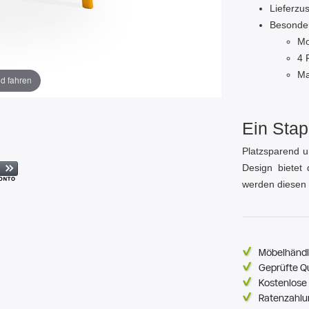
Lieferzu
Besonde
Mo
4 
Ma
ld fahren
Ein Stap
Platzsparend u
Design bietet 
werden diesen 
Möbelhändl
Geprüfte Q
Kostenlose 
Ratenzahlu