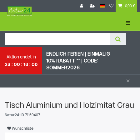
0,00 €
☰
ENDLICH FERIEN | EI
NMALIG
Aktion endet in
10% RABATT ** |
CODE:
23
00
18
05
SOMMER2026
×
Tisch Aluminium und Holzimitat Grau
Natur24-ID
71159407
Wunschliste