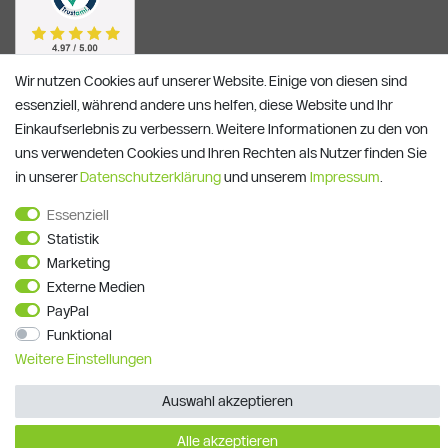
Wir nutzen Cookies auf unserer Website. Einige von diesen sind
essenziell, während andere uns helfen, diese Website und Ihr
Einkaufserlebnis zu verbessern. Weitere Informationen zu den von
uns verwendeten Cookies und Ihren Rechten als Nutzer finden Sie
in unserer
Daten­schutz­erklärung
und unserem
Impressum
.
Essenziell
Statistik
Alle Preise verstehen sich inkl. ges. MwSt. und zzgl.
Versandkosten
**)
Gutscheinbedingungen
Marketing
Externe Medien
© Copyright 2026 | Alle Rechte vorbehalten.
PayPal
Funktional
Weitere Einstellungen
Auswahl akzeptieren
Alle akzeptieren