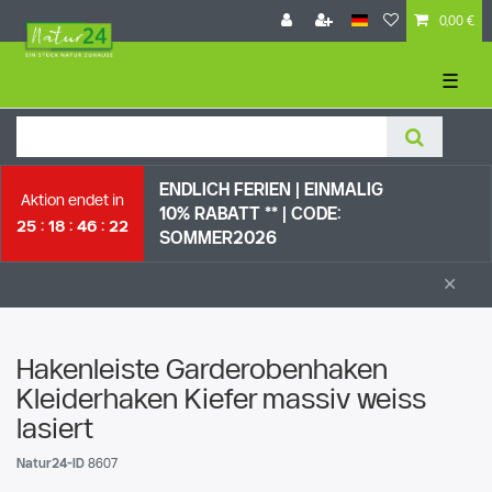
0,00 €
☰
ENDLICH FERIEN | EI
NMALIG
Aktion endet in
10% RABATT ** |
CODE:
25
18
46
22
SOMMER2026
×
Hakenleiste Garderobenhaken
Kleiderhaken Kiefer massiv weiss
lasiert
Natur24-ID
8607