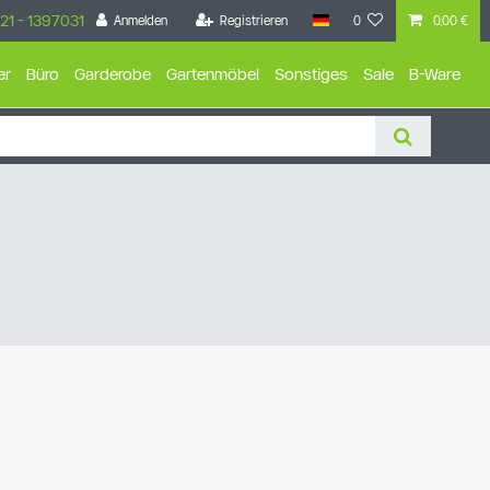
21 - 1397031
Anmelden
Registrieren
0
0,00 €
er
Büro
Garderobe
Gartenmöbel
Sonstiges
Sale
B-Ware