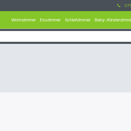
071
Wohnzimmer
Esszimmer
Schlafzimmer
Baby-/Kinderzimm