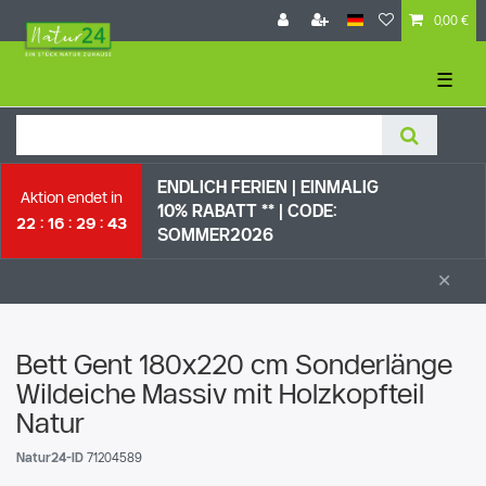
0,00 €
☰
ENDLICH FERIEN | EI
NMALIG
Aktion endet in
10% RABATT ** |
CODE:
22
16
29
43
SOMMER2026
×
Bett Gent 180x220 cm Sonderlänge
Wildeiche Massiv mit Holzkopfteil
Natur
Natur24-ID
71204589