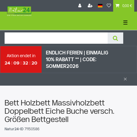
0,00 €
☰
ENDLICH FERIEN | EI
NMALIG
Aktion endet in
10% RABATT ** |
CODE:
24
09
32
19
SOMMER2026
×
Bett Holzbett Massivholzbett
Doppelbett Eiche Buche versch.
Größen Bettgestell
Natur24-ID
71150586