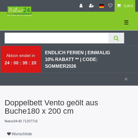
0,00 €
☰
ENDLICH FERIEN | EI
NMALIG
Aktion endet in
10% RABATT ** |
CODE:
24
00
35
19
SOMMER2026
×
Doppelbett Vento geölt aus
Buche180 x 200 cm
Natur24-ID
71207716
Wunschliste