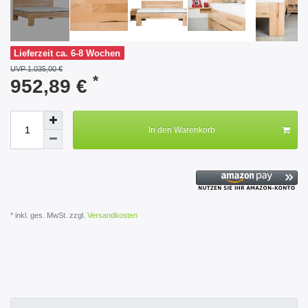
Lieferzeit ca. 6-8 Wochen
UVP 1.035,00 €
*
952,89 €
In den Warenkorb
* inkl. ges. MwSt. zzgl.
Versandkosten