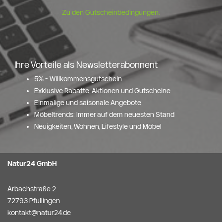
Zu den Gutscheinbedingungen.
Ihre Vorteile als Newsletterabonnent
5% - Willkommensgutschein
Exklusive Rabatte, Aktionen und Gutscheine
Einmalige und saisonale Angebote
Möbeltrends: Immer auf dem neuesten Stand
Neuigkeiten, Wohnen, Lifestyle und Möbel
Natur24 GmbH
Arbachstraße 2
72793 Pfullingen
kontakt@natur24.de