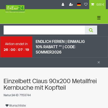
0,00 €
☰
ENDLICH FERIEN | EI
NMALIG
Aktion endet in
10% RABATT ** |
CODE:
26
00
07
18
SOMMER2026
×
Einzelbett Claus 90x200 Metallfrei
Kernbuche mit Kopfteil
Natur24-ID
71159744
Wunschliste