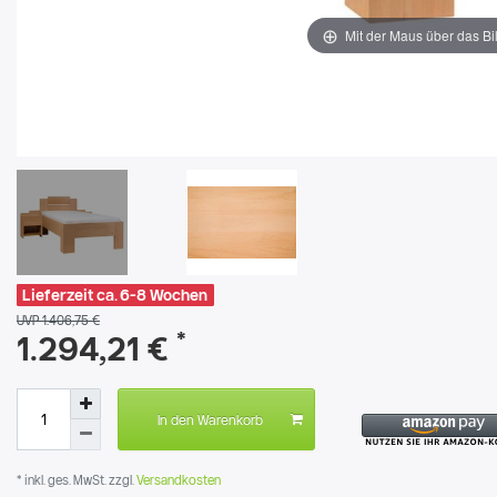
Mit der Maus über das Bi
Lieferzeit ca. 6-8 Wochen
UVP 1.406,75 €
*
1.294,21 €
In den Warenkorb
* inkl. ges. MwSt. zzgl.
Versandkosten