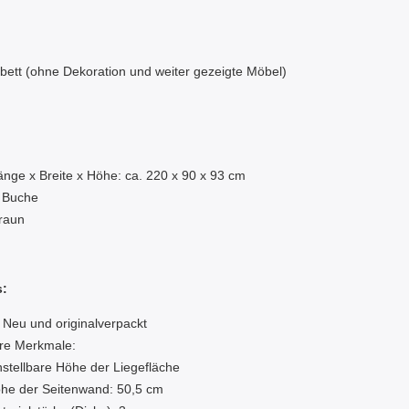
lbett (ohne Dekoration und weiter gezeigte Möbel)
:
nge x Breite x Höhe: ca. 220 x 90 x 93 cm
: Buche
raun
s:
 Neu und originalverpackt
re Merkmale:
nstellbare Höhe der Liegefläche
he der Seitenwand: 50,5 cm