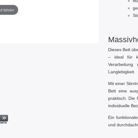
Ma
ge
ld fahren
St
Massivho
Dieses Bett übe
– ideal für 
Verarbeitung 
Langlebigkeit.
Mit einer Stir
Bett eine aus
praktisch: Die 
individuelle B
Ein funktional
und durchdacht