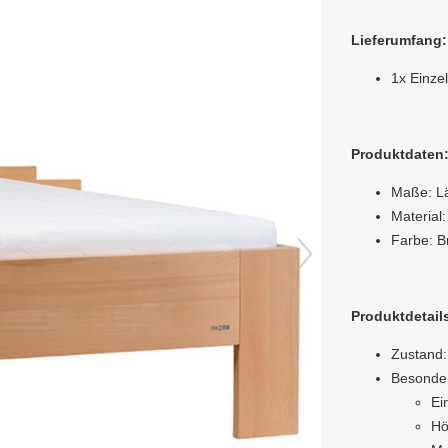
Lieferumfang:
1x Einze
Produktdaten
Maße: Lä
Material
Farbe: B
Produktdetail
Zustand:
Besonde
Ei
Hö