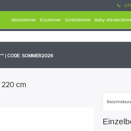
071
Wohnzimmer
Esszimmer
Schlafzimmer
Baby-/Kinderzimm
** |
CODE: SOMMER2026
x 220 cm
Beschreibun
Einzelb