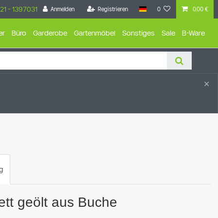
21 - 1397031
Anmelden
Registrieren
0
0,00 €
er
Büro
Garderobe
Gartenmöbel
Sonstiges
Sale
B-Ware
×
g
ett geölt aus Buche