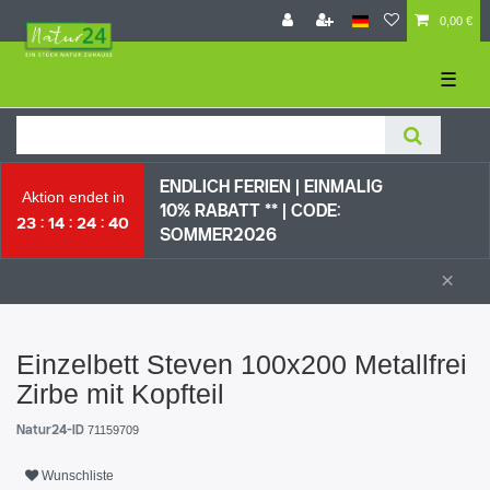
0,00 €
☰
ENDLICH FERIEN | EI
NMALIG
Aktion endet in
10% RABATT ** |
CODE:
23
14
24
39
SOMMER2026
×
Einzelbett Steven 100x200 Metallfrei
Zirbe mit Kopfteil
Natur24-ID
71159709
Wunschliste