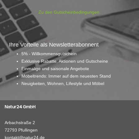
Zu den Gutscheinbedingungen.
Ihre Vorteile als Newsletterabonnent
5% - Willkommensgutschein
Exklusive Rabatte, Aktionen und Gutscheine
Einmalige und saisonale Angebote
Möbeltrends: Immer auf dem neuesten Stand
Neuigkeiten, Wohnen, Lifestyle und Möbel
Natur24 GmbH
Arbachstraße 2
72793 Pfullingen
kontakt@natur24.de