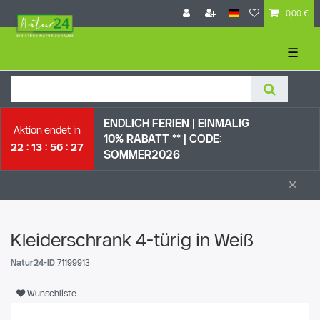
0,00 €
☰
ENDLICH FERIEN | EI
NMALIG
Aktion endet in
10% RABATT ** |
CODE:
22
13
56
26
SOMMER2026
×
Kleiderschrank 4-türig in Weiß
Natur24-ID
71199913
Wunschliste