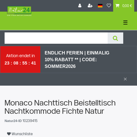
0,00 €
☰
ENDLICH FERIEN | EI
NMALIG
Aktion endet in
10% RABATT ** |
CODE:
23
08
55
40
SOMMER2026
×
Monaco Nachttisch Beistelltisch
Nachtkommode Fichte Natur
10239415
Natur24-ID
Wunschliste