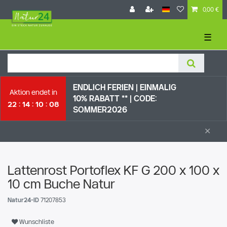
0,00 €
☰
ENDLICH FERIEN | EI
NMALIG
Aktion endet in
10% RABATT ** |
CODE:
22
14
10
07
SOMMER2026
×
Lattenrost Portoflex KF G 200 x 100 x
10 cm Buche Natur
Natur24-ID
71207853
Wunschliste